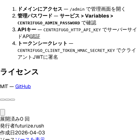
ドメインにアクセス
—
で管理画面を開く
/admin
管理パスワード
—
サービス > Variables >
で確認
CENTRIFUGO_ADMIN_PASSWORD
APIキー
—
でサーバーサイ
CENTRIFUGO_HTTP_API_KEY
ドAPI認証
トークンシークレット
—
でクライ
CENTRIFUGO_CLIENT_TOKEN_HMAC_SECRET_KEY
アントJWTに署名
ライセンス
MIT —
GitHub
展開済み
0
回
発行者
futurize.rush
作成日
2026-04-03
ソース
ソースを表示