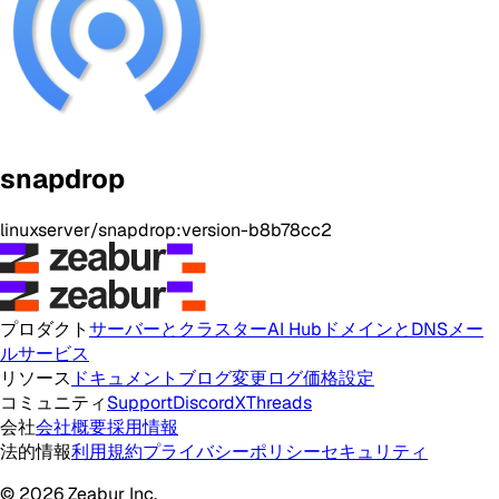
snapdrop
linuxserver/snapdrop:version-b8b78cc2
プロダクト
サーバーとクラスター
AI Hub
ドメインとDNS
メー
ルサービス
リソース
ドキュメント
ブログ
変更ログ
価格設定
コミュニティ
Support
Discord
X
Threads
会社
会社概要
採用情報
法的情報
利用規約
プライバシーポリシー
セキュリティ
© 2026 Zeabur Inc.