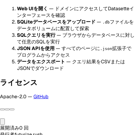
Web UIを開く
— ドメインにアクセスしてDatasetteイ
ンターフェースを確認
SQLiteデータベースをアップロード
—
ファイルを
.db
データボリュームに配置して探索
SQLクエリを実行
— ブラウザからデータベースに対し
て任意のSQLを実行
JSON APIを使用
— すべてのページに
拡張子で
.json
プログラムからアクセス
データをエクスポート
— クエリ結果をCSVまたは
JSONでダウンロード
ライセンス
Apache-2.0 —
GitHub
展開済み
0
回
発行者
futurize.rush