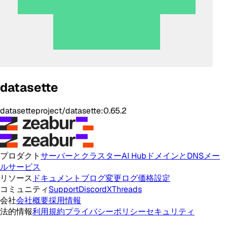
datasette
datasetteproject/datasette:0.65.2
プロダクト
サーバーとクラスター
AI Hub
ドメインとDNS
メー
ルサービス
リソース
ドキュメント
ブログ
変更ログ
価格設定
コミュニティ
Support
Discord
X
Threads
会社
会社概要
採用情報
法的情報
利用規約
プライバシーポリシー
セキュリティ