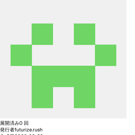
展開済み
0
回
発行者
futurize.rush