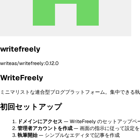
writefreely
writeas/writefreely:0.12.0
WriteFreely
ミニマリストな連合型ブログプラットフォーム。集中できる執筆環境
初回セットアップ
ドメインにアクセス
— WriteFreely のセットアッ
管理者アカウントを作成
— 画面の指示に従って設定
執筆開始
— シンプルなエディタで記事を作成