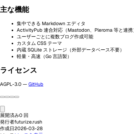
主な機能
集中できる Markdown エディタ
ActivityPub 連合対応（Mastodon、Pleroma 等と連
ユーザーごとに複数ブログ作成可能
カスタム CSS テーマ
内蔵 SQLite ストレージ（外部データベース不要）
軽量・高速（Go 言語製）
ライセンス
AGPL-3.0 —
GitHub
展開済み
0
回
発行者
futurize.rush
作成日
2026-03-28