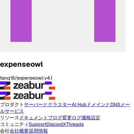
expenseowl
tanq16/expenseowl:v4.1
プロダクト
サーバーとクラスター
AI Hub
ドメインとDNS
メー
ルサービス
リソース
ドキュメント
ブログ
変更ログ
価格設定
コミュニティ
Support
Discord
X
Threads
会社
会社概要
採用情報