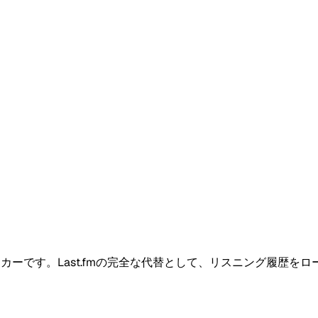
す。Last.fmの完全な代替として、リスニング履歴をローカルに保存