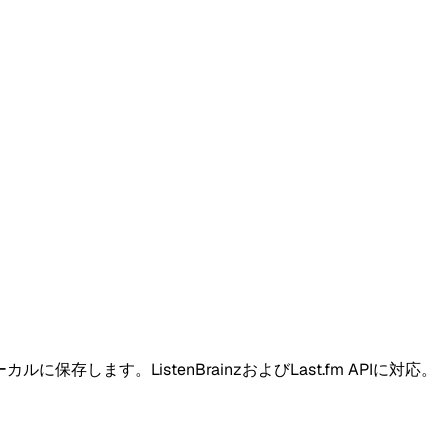
します。ListenBrainzおよびLast.fm APIに対応。