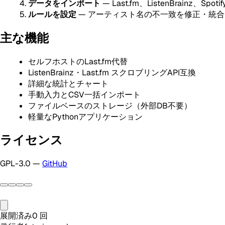
データをインポート
— Last.fm、ListenBrainz、
ルールを設定
— アーティスト名の不一致を修正・統合
主な機能
セルフホストのLast.fm代替
ListenBrainz・Last.fm スクロブリングAPI互換
詳細な統計とチャート
手動入力とCSV一括インポート
ファイルベースのストレージ（外部DB不要）
軽量なPythonアプリケーション
ライセンス
GPL-3.0 —
GitHub
展開済み
0
回