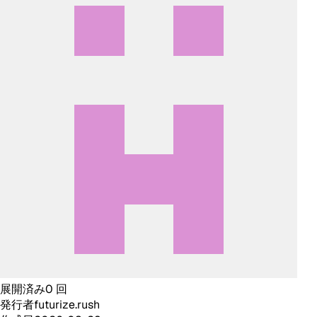
展開済み
0
回
発行者
futurize.rush