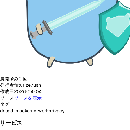
展開済み
0
回
発行者
futurize.rush
作成日
2026-04-04
ソース
ソースを表示
タグ
dns
ad-blocker
network
privacy
サービス