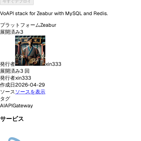
今すぐデプロイ
VoAPI stack for Zeabur with MySQL and Redis.
プラットフォーム
Zeabur
展開済み
3
発行者
xin333
展開済み
3
回
発行者
xin333
作成日
2026-04-29
ソース
ソースを表示
タグ
AI
API
Gateway
サービス