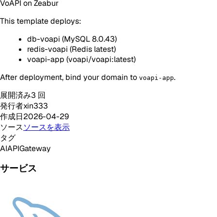
VoAPI on Zeabur
This template deploys:
db-voapi (MySQL 8.0.43)
redis-voapi (Redis latest)
voapi-app (voapi/voapi:latest)
After deployment, bind your domain to
.
voapi-app
展開済み
3
回
発行者
xin333
作成日
2026-04-29
ソース
ソースを表示
タグ
AI
API
Gateway
サービス