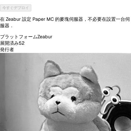
今すぐデプロイ
在 Zeabur 設定 Paper MC 的麥塊伺服器，不必要在設置一台伺
服器．
プラットフォーム
Zeabur
展開済み
52
発行者