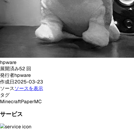
hpware
展開済み
52
回
発行者
hpware
作成日
2025-03-23
ソース
ソースを表示
タグ
Minecraft
PaperMC
サービス