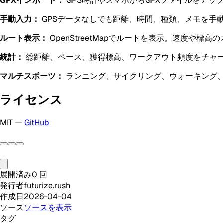
GPXインポート：
GPS時計やスマホからGPXファイルをア
手動入力：
GPSデータなしでも距離、時間、種類、メモを手
ルート表示：
OpenStreetMapでルートを表示。速度や標
統計：
総距離、ペース、獲得標高、ワークアウト頻度をチャ
マルチスポーツ：
ランニング、サイクリング、ウォーキング
ライセンス
MIT —
GitHub
展開済み
0
回
発行者
futurize.rush
作成日
2026-04-04
ソース
ソースを表示
タグ