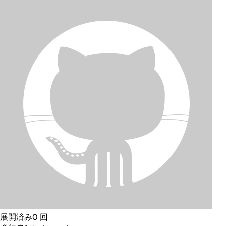
展開済み
0
回