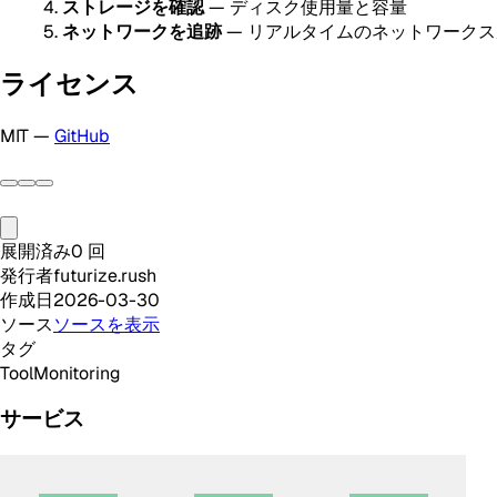
ストレージを確認
— ディスク使用量と容量
ネットワークを追跡
— リアルタイムのネットワーク
ライセンス
MIT —
GitHub
展開済み
0
回
発行者
futurize.rush
作成日
2026-03-30
ソース
ソースを表示
タグ
Tool
Monitoring
サービス