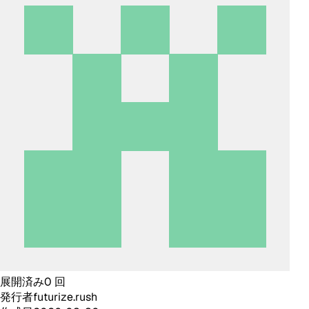
展開済み
0
回
発行者
futurize.rush