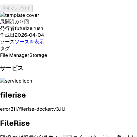
今すぐデプロイ
展開済み
0
回
発行者
futurize.rush
作成日
2026-04-04
ソース
ソースを表示
タグ
File Manager
Storage
サービス
filerise
error311/filerise-docker:v3.11.1
FileRise