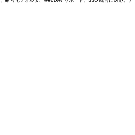
、暗号化フォルダ、WebDAV サポート、SSO 統合に対応。デ