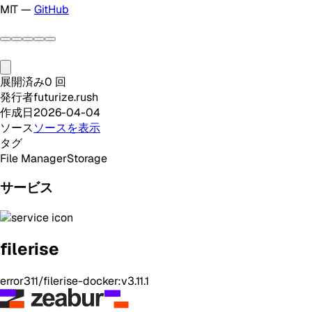
MIT —
GitHub
展開済み
0
回
発行者
futurize.rush
作成日
2026-04-04
ソース
ソースを表示
タグ
File Manager
Storage
サービス
filerise
error311/filerise-docker:v3.11.1