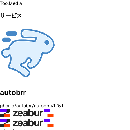
Tool
Media
サービス
autobrr
ghcr.io/autobrr/autobrr:v1.75.1