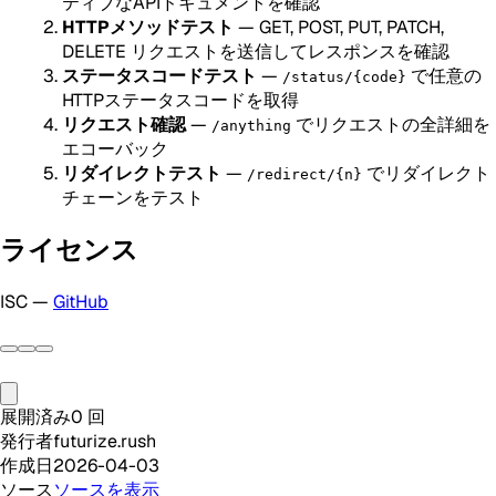
ティブなAPIドキュメントを確認
HTTPメソッドテスト
— GET, POST, PUT, PATCH,
DELETE リクエストを送信してレスポンスを確認
ステータスコードテスト
—
で任意の
/status/{code}
HTTPステータスコードを取得
リクエスト確認
—
でリクエストの全詳細を
/anything
エコーバック
リダイレクトテスト
—
でリダイレクト
/redirect/{n}
チェーンをテスト
ライセンス
ISC —
GitHub
展開済み
0
回
発行者
futurize.rush
作成日
2026-04-03
ソース
ソースを表示