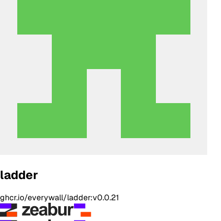
ladder
ghcr.io/everywall/ladder:v0.0.21