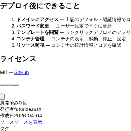
デプロイ後にできること
ドメインにアクセス
— 上記のデフォルト認証情報で
パスワード変更
— ユーザー設定ですぐに更新
テンプレートを閲覧
— ワンクリックデプロイのアプ
コンテナ管理
— コンテナの表示、起動、停止、設定
リソース監視
— コンテナの統計情報とログを確認
ライセンス
MIT —
GitHub
展開済み
0
回
発行者
futurize.rush
作成日
2026-04-04
ソース
ソースを表示
タグ