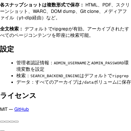
各スナップショットは複数形式で保存：
HTML、PDF、スクリ
ーンショット、WARC、DOM dump、Git clone、メディアフ
ァイル（yt-dlp経由）など。
全文検索：
デフォルトでripgrepが有効。アーカイブされたす
べてのページコンテンツを即座に検索可能。
設定
管理者認証情報：
と
環
ADMIN_USERNAME
ADMIN_PASSWORD
境変数を設定
検索：
はデフォルトで
SEARCH_BACKEND_ENGINE
ripgrep
データ：すべてのアーカイブは
ボリュームに保存
/data
ライセンス
MIT —
GitHub