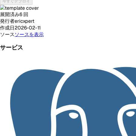
今すぐデプロイ
展開済み
6
回
発行者
ericxpert
作成日
2026-02-11
ソース
ソースを表示
サービス