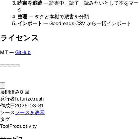
読書を追跡
— 読書中、読了、読みたいとして本をマー
ク
整理
— タグと本棚で蔵書を分類
インポート
— Goodreads CSV から一括インポート
ライセンス
MIT —
GitHub
展開済み
0
回
発行者
futurize.rush
作成日
2026-03-31
ソース
ソースを表示
タグ
Tool
Productivity