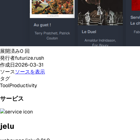
展開済み
0
回
発行者
futurize.rush
作成日
2026-03-31
ソース
ソースを表示
タグ
Tool
Productivity
サービス
jelu