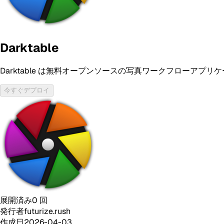
Darktable
Darktable は無料オープンソースの写真ワークフローアプリ
今すぐデプロイ
展開済み
0
回
発行者
futurize.rush
作成日
2026-04-03