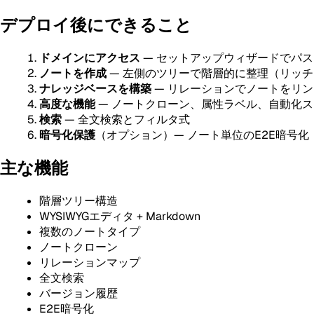
デプロイ後にできること
ドメインにアクセス
— セットアップウィザードでパ
ノートを作成
— 左側のツリーで階層的に整理（リッチテ
ナレッジベースを構築
— リレーションでノートをリ
高度な機能
— ノートクローン、属性ラベル、自動化
検索
— 全文検索とフィルタ式
暗号化保護
（オプション）— ノート単位のE2E暗号化
主な機能
階層ツリー構造
WYSIWYGエディタ + Markdown
複数のノートタイプ
ノートクローン
リレーションマップ
全文検索
バージョン履歴
E2E暗号化