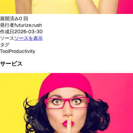
展開済み
0
回
発行者
futurize.rush
作成日
2026-03-30
ソース
ソースを表示
タグ
Tool
Productivity
サービス