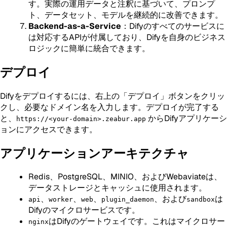
す。実際の運用データと注釈に基づいて、プロンプ
ト、データセット、モデルを継続的に改善できます。
Backend-as-a-Service
：Difyのすべてのサービスに
は対応するAPIが付属しており、Difyを自身のビジネス
ロジックに簡単に統合できます。
デプロイ
Difyをデプロイするには、右上の「デプロイ」ボタンをクリッ
クし、必要なドメイン名を入力します。デプロイが完了する
と、
からDifyアプリケーシ
https://<your-domain>.zeabur.app
ョンにアクセスできます。
アプリケーションアーキテクチャ
Redis、PostgreSQL、MINIO、およびWebaviateは、
データストレージとキャッシュに使用されます。
、
、
、
、および
は
api
worker
web
plugin_daemon
sandbox
Difyのマイクロサービスです。
はDifyのゲートウェイです。これはマイクロサー
nginx