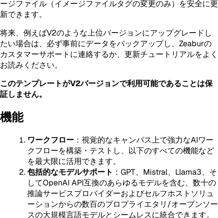
ージファイル（イメージファイルタグの変更のみ）を安全に更
新できます。
将来、例えばV2のような上位バージョンにアップグレードし
たい場合は、必ず事前にデータをバックアップし、Zeaburの
カスタマーサポートに連絡するか、更新チュートリアルをよく
お読みください。
このテンプレートがV2バージョンで利用可能であることは保
証しません。
機能
ワークフロー
：視覚的なキャンバス上で強力なAIワー
クフローを構築・テストし、以下のすべての機能など
を最大限に活用できます。
包括的なモデルサポート
：GPT、Mistral、Llama3、そ
してOpenAI API互換のあらゆるモデルを含む、数十の
推論サービスプロバイダーおよびセルフホストソリュ
ーションからの数百のプロプライエタリ/オープンソー
スの大規模言語モデルとシームレスに統合できます。