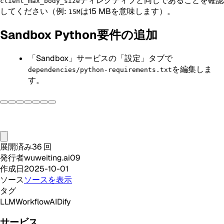
ディレクティブと同じであることを確認
client_max_body_size
してください（例:
は15 MBを意味します）。
15M
Sandbox Python要件の追加
「Sandbox」サービスの「設定」タブで
を編集しま
dependencies/python-requirements.txt
す。
展開済み
36
回
発行者
wuweiting.ai09
作成日
2025-10-01
ソース
ソースを表示
タグ
LLM
Workflow
AI
Dify
サービス