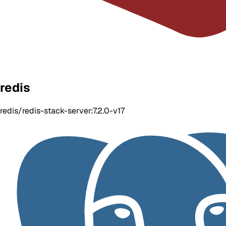
redis
redis/redis-stack-server:7.2.0-v17