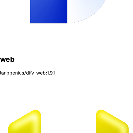
web
langgenius/dify-web:1.9.1