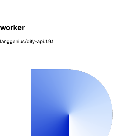
worker
langgenius/dify-api:1.9.1