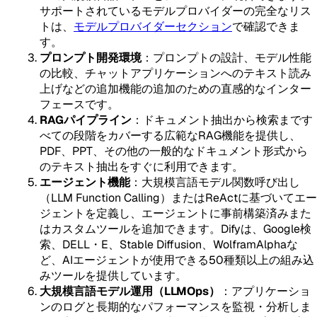
サポートされているモデルプロバイダーの完全なリス
トは、
モデルプロバイダーセクション
で確認できま
す。
プロンプト開発環境
：プロンプトの設計、モデル性能
の比較、チャットアプリケーションへのテキスト読み
上げなどの追加機能の追加のための直感的なインター
フェースです。
RAGパイプライン
：ドキュメント抽出から検索まです
べての段階をカバーする広範なRAG機能を提供し、
PDF、PPT、その他の一般的なドキュメント形式から
のテキスト抽出をすぐに利用できます。
エージェント機能
：大規模言語モデル関数呼び出し
（LLM Function Calling）またはReActに基づいてエー
ジェントを定義し、エージェントに事前構築済みまた
はカスタムツールを追加できます。Difyは、Google検
索、DELL・E、Stable Diffusion、WolframAlphaな
ど、AIエージェントが使用できる50種類以上の組み込
みツールを提供しています。
大規模言語モデル運用（LLMOps）
：アプリケーショ
ンのログと長期的なパフォーマンスを監視・分析しま