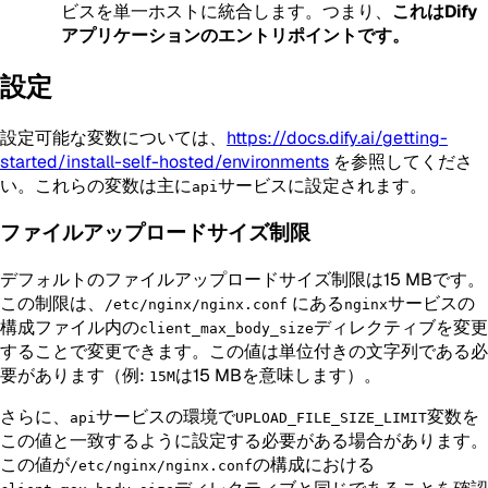
ビスを単一ホストに統合します。つまり、
これはDify
アプリケーションのエントリポイントです。
設定
設定可能な変数については、
https://docs.dify.ai/getting-
started/install-self-hosted/environments
を参照してくださ
い。これらの変数は主に
サービスに設定されます。
api
ファイルアップロードサイズ制限
デフォルトのファイルアップロードサイズ制限は15 MBです。
この制限は、
にある
サービスの
/etc/nginx/nginx.conf
nginx
構成ファイル内の
ディレクティブを変更
client_max_body_size
することで変更できます。この値は単位付きの文字列である必
要があります（例:
は15 MBを意味します）。
15M
さらに、
サービスの環境で
変数を
api
UPLOAD_FILE_SIZE_LIMIT
この値と一致するように設定する必要がある場合があります。
この値が
の構成における
/etc/nginx/nginx.conf