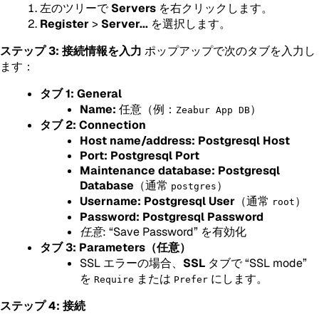
左のツリーで
Servers
を右クリックします。
Register
>
Server...
を選択します。
ステップ 3: 接続情報を入力
ポップアップで次のタブを入力し
ます：
タブ 1: General
Name:
任意（例：
）
Zeabur App DB
タブ 2: Connection
Host name/address:
Postgresql
Host
Port:
Postgresql
Port
Maintenance database:
Postgresql
Database
（通常
）
postgres
Username:
Postgresql
User
（通常
）
root
Password:
Postgresql
Password
任意:
“Save Password” を有効化
タブ 3: Parameters（任意）
SSL エラーの場合、
SSL
タブで “SSL mode”
を
または
にします。
Require
Prefer
ステップ 4: 接続