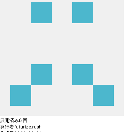
展開済み
6
回
発行者
futurize.rush