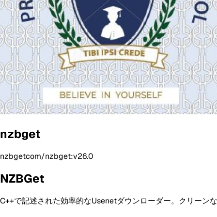
nzbget
nzbgetcom/nzbget:v26.0
NZBGet
C++で記述された効率的なUsenetダウンローダー。クリーン