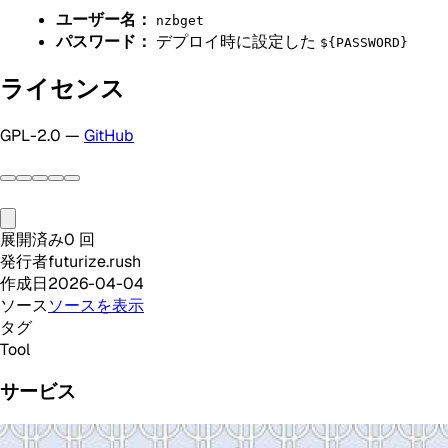
ユーザー名：
nzbget
パスワード：
デプロイ時に設定した
${PASSWORD}
ライセンス
GPL-2.0 —
GitHub
展開済み
0
回
発行者
futurize.rush
作成日
2026-04-04
ソース
ソースを表示
タグ
Tool
サービス