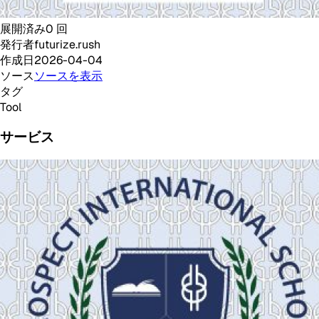
展開済み
0
回
発行者
futurize.rush
作成日
2026-04-04
ソース
ソースを表示
タグ
Tool
サービス