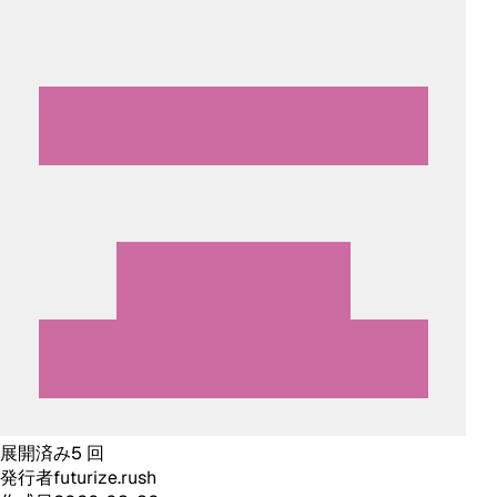
展開済み
5
回
発行者
futurize.rush