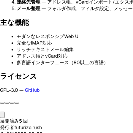
連絡先管理
— アドレス帳、vCardインポート/エクス
メール整理
— フォルダ作成、フィルタ設定、メッセ
主な機能
モダンなレスポンシブWeb UI
完全なIMAP対応
リッチテキストメール編集
アドレス帳とvCard対応
多言語インターフェース（80以上の言語）
ライセンス
GPL-3.0 —
GitHub
展開済み
5
回
発行者
futurize.rush