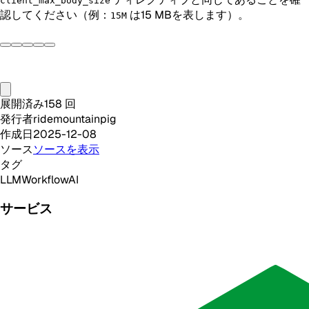
client_max_body_size
認してください（例：
は15 MBを表します）。
15M
展開済み
158
回
発行者
ridemountainpig
作成日
2025-12-08
ソース
ソースを表示
タグ
LLM
Workflow
AI
サービス