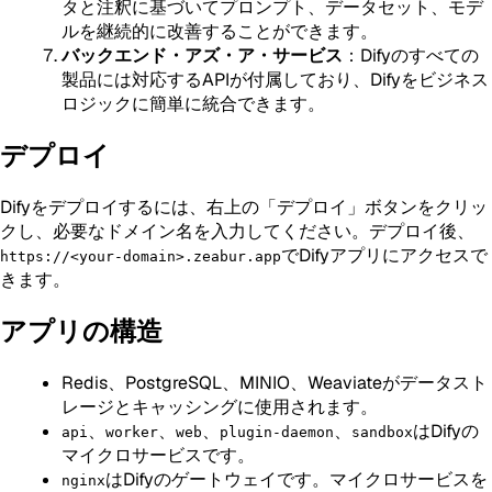
タと注釈に基づいてプロンプト、データセット、モデ
ルを継続的に改善することができます。
バックエンド・アズ・ア・サービス
：Difyのすべての
製品には対応するAPIが付属しており、Difyをビジネス
ロジックに簡単に統合できます。
デプロイ
Difyをデプロイするには、右上の「デプロイ」ボタンをクリッ
クし、必要なドメイン名を入力してください。デプロイ後、
でDifyアプリにアクセスで
https://<your-domain>.zeabur.app
きます。
アプリの構造
Redis、PostgreSQL、MINIO、Weaviateがデータスト
レージとキャッシングに使用されます。
、
、
、
、
はDifyの
api
worker
web
plugin-daemon
sandbox
マイクロサービスです。
はDifyのゲートウェイです。マイクロサービスを
nginx