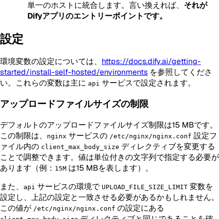
単一のホストに統合します。言い換えれば、
それが
Difyアプリのエントリーポイントです。
設定
環境変数の設定については、
https://docs.dify.ai/getting-
started/install-self-hosted/environments
を参照してくださ
い。これらの変数は主に
サービスで設定されます。
api
アップロードファイルサイズの制限
デフォルトのアップロードファイルサイズ制限は15 MBです。
この制限は、
サービスの
設定フ
nginx
/etc/nginx/nginx.conf
ァイル内の
ディレクティブを変更する
client_max_body_size
ことで調整できます。値は単位付きの文字列で指定する必要が
あります（例：
は15 MBを表します）。
15M
また、
サービスの環境で
変数を
api
UPLOAD_FILE_SIZE_LIMIT
設定し、上記の設定と一致させる必要があるかもしれません。
この値が
の設定にある
/etc/nginx/nginx.conf
ディレクティブと同じであることを確