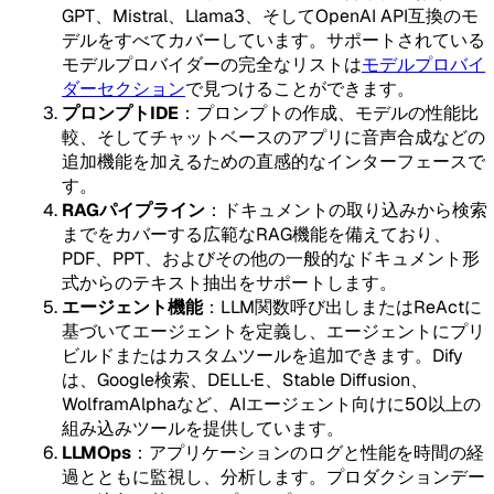
GPT、Mistral、Llama3、そしてOpenAI API互換のモ
デルをすべてカバーしています。サポートされている
モデルプロバイダーの完全なリストは
モデルプロバイ
ダーセクション
で見つけることができます。
プロンプトIDE
：プロンプトの作成、モデルの性能比
較、そしてチャットベースのアプリに音声合成などの
追加機能を加えるための直感的なインターフェースで
す。
RAGパイプライン
：ドキュメントの取り込みから検索
までをカバーする広範なRAG機能を備えており、
PDF、PPT、およびその他の一般的なドキュメント形
式からのテキスト抽出をサポートします。
エージェント機能
：LLM関数呼び出しまたはReActに
基づいてエージェントを定義し、エージェントにプリ
ビルドまたはカスタムツールを追加できます。Dify
は、Google検索、DELL·E、Stable Diffusion、
WolframAlphaなど、AIエージェント向けに50以上の
組み込みツールを提供しています。
LLMOps
：アプリケーションのログと性能を時間の経
過とともに監視し、分析します。プロダクションデー