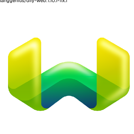
langgenius/dify-web:1.10.1-fix.1