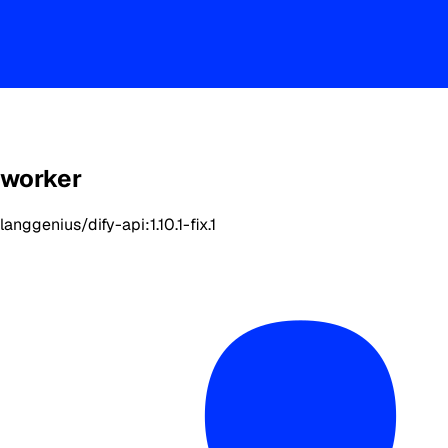
worker
langgenius/dify-api:1.10.1-fix.1