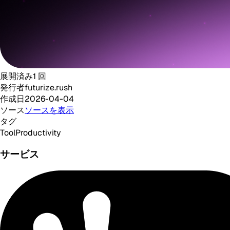
展開済み
1
回
発行者
futurize.rush
作成日
2026-04-04
ソース
ソースを表示
タグ
Tool
Productivity
サービス