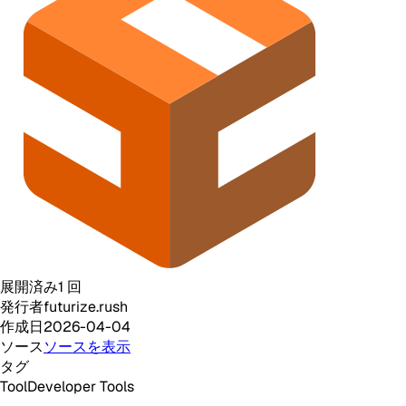
展開済み
1
回
発行者
futurize.rush
作成日
2026-04-04
ソース
ソースを表示
タグ
Tool
Developer Tools