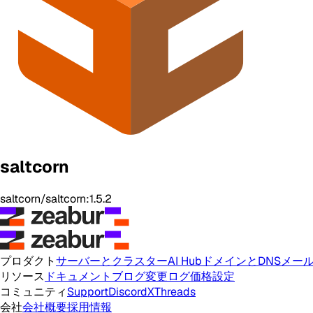
saltcorn
saltcorn/saltcorn:1.5.2
プロダクト
サーバーとクラスター
AI Hub
ドメインとDNS
メー
リソース
ドキュメント
ブログ
変更ログ
価格設定
コミュニティ
Support
Discord
X
Threads
会社
会社概要
採用情報