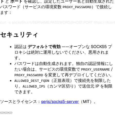
ト
と
ポート
を確認し、設定したユーザー名と自動生成された
パスワード（サービスの環境変数
）で接続し
PROXY_PASSWORD
ます：
セキュリティ
認証は
デフォルトで有効
——オープンな SOCKS5 プ
ロキシは絶対に運用しないでください、悪用されま
す。
パスワードは自動生成されます。独自の認証情報にし
たい場合は、サービスの環境変数で
/
PROXY_USERNAME
を変更して再デプロイしてください。
PROXY_PASSWORD
（正規表現）で接続先を制限した
ALLOWED_DEST_FQDN
り、
（カンマ区切り）で送信元 IP を制限
ALLOWED_IPS
できます。
ソースとライセンス：
serjs/socks5-server
（MIT）。