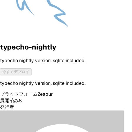
typecho-nightly
typecho nightly version, sqlite included.
今すぐデプロイ
typecho nightly version, sqlite included.
プラットフォーム
Zeabur
展開済み
8
発行者