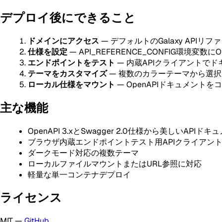
デプロイ後にできること
ドメインにアクセス
— デフォルトのGalaxy APIリ
仕様を設定
— API_REFERENCE_CONFIG環境変数に
エンドポイントをテスト
— 内蔵APIクライアントで
テーマをカスタマイズ
— 複数のカラーテーマから選択
ローカル仕様をマウント
— OpenAPIドキュメントを
主な機能
OpenAPI 3.xとSwagger 2.0仕様から美しいAPIド
ブラウザ内蔵エンドポイントテスト用APIクライアン
ダークモード対応の複数テーマ
ローカルファイルマウントまたはURL参照に対応
軽量な単一コンテナデプロイ
ライセンス
MIT —
GitHub