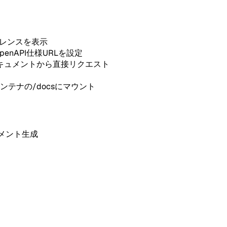
ファレンスを表示
OpenAPI仕様URLを設定
ドキュメントから直接リクエスト
コンテナの/docsにマウント
キュメント生成
ト