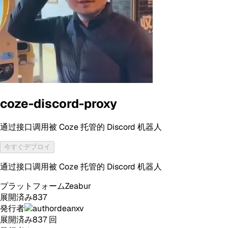
coze-discord-proxy
通过接口调用被 Coze 托管的 Discord 机器人
今すぐデプロイ
通过接口调用被 Coze 托管的 Discord 机器人
プラットフォーム
Zeabur
展開済み
837
発行者
deanxv
展開済み
837
回