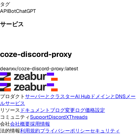
タグ
API
Bot
ChatGPT
サービス
coze-discord-proxy
deanxv/coze-discord-proxy:latest
プロダクト
サーバーとクラスター
AI Hub
ドメインとDNS
メー
ルサービス
リソース
ドキュメント
ブログ
変更ログ
価格設定
コミュニティ
Support
Discord
X
Threads
会社
会社概要
採用情報
法的情報
利用規約
プライバシーポリシー
セキュリティ