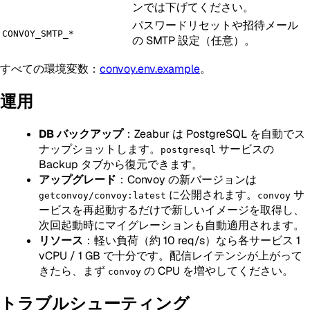
ンでは下げてください。
パスワードリセットや招待メール
CONVOY_SMTP_*
の SMTP 設定（任意）。
すべての環境変数：
convoy.env.example
。
運用
DB バックアップ
：Zeabur は PostgreSQL を自動でス
ナップショットします。
サービスの
postgresql
Backup タブから復元できます。
アップグレード
：Convoy の新バージョンは
に公開されます。
サ
getconvoy/convoy:latest
convoy
ービスを再起動するだけで新しいイメージを取得し、
次回起動時にマイグレーションも自動適用されます。
リソース
：軽い負荷（約 10 req/s）なら各サービス 1
vCPU / 1 GB で十分です。配信レイテンシが上がって
きたら、まず
の CPU を増やしてください。
convoy
トラブルシューティング