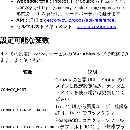
Webhook 受信
：Project 下で Source を作成すると、
Convoy が
https://convoy.zeabur.app/ingest/<id>
形式の URL を発行し、サードパーティに渡せます。
API
：詳細は
getconvoy.io/docs/api-reference
。
セルフホストドキュメント
：
getconvoy.io/docs
。
設定可能な変数
すべての設定は
サービスの
Variables
タブで調整でき
convoy
ます。よく使うもの：
変数
説明
Convoy の公開 URL。Zeabur のド
メインに既定設定済み。カスタム
CONVOY_HOST
ドメインを使う場合は更新してく
ださい。
で UI から新規ユーザー登録を
true
CONVOY_SIGNUP_ENABLED
許可。
でロックダウン。
false
PostgreSQL コネクションプール
（デフォルト 100）。小規模プラ
CONVOY_DB_MAX_OPEN_CONN