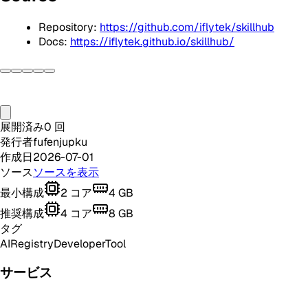
Repository:
https://github.com/iflytek/skillhub
Docs:
https://iflytek.github.io/skillhub/
展開済み
0
回
発行者
fufenjupku
作成日
2026-07-01
ソース
ソースを表示
最小構成
2
コア
4
GB
推奨構成
4
コア
8
GB
タグ
AI
Registry
Developer
Tool
サービス