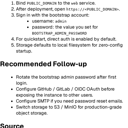
Bind
to the
service.
PUBLIC_DOMAIN
web
After deployment, open
.
https://<PUBLIC_DOMAIN>
Sign in with the bootstrap account:
username:
admin
password: the value you set for
BOOTSTRAP_ADMIN_PASSWORD
For quickstart, direct auth is enabled by default.
Storage defaults to local filesystem for zero-config
startup.
Recommended Follow-up
Rotate the bootstrap admin password after first
login.
Configure GitHub / GitLab / OIDC OAuth before
exposing the instance to other users.
Configure SMTP if you need password reset emails.
Switch storage to S3 / MinIO for production-grade
object storage.
Source