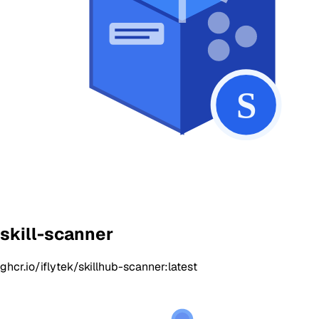
skill-scanner
ghcr.io/iflytek/skillhub-scanner:latest