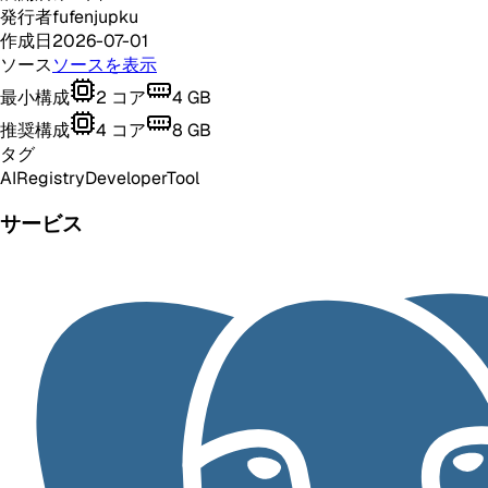
発行者
fufenjupku
作成日
2026-07-01
ソース
ソースを表示
最小構成
2
コア
4
GB
推奨構成
4
コア
8
GB
タグ
AI
Registry
Developer
Tool
サービス