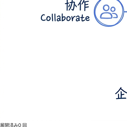
展開済み
0
回