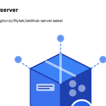
server
ghcr.io/iflytek/skillhub-server:latest