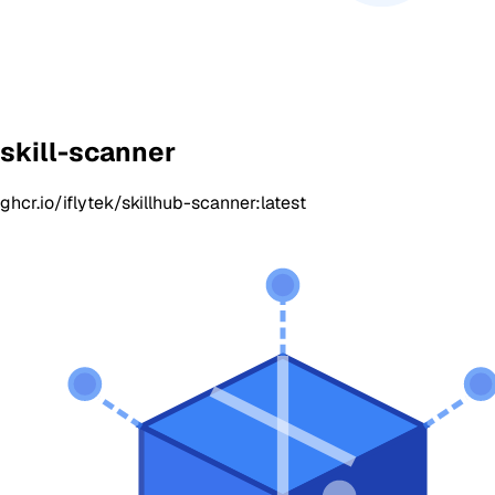
skill-scanner
ghcr.io/iflytek/skillhub-scanner:latest