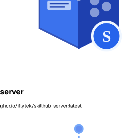
server
ghcr.io/iflytek/skillhub-server:latest