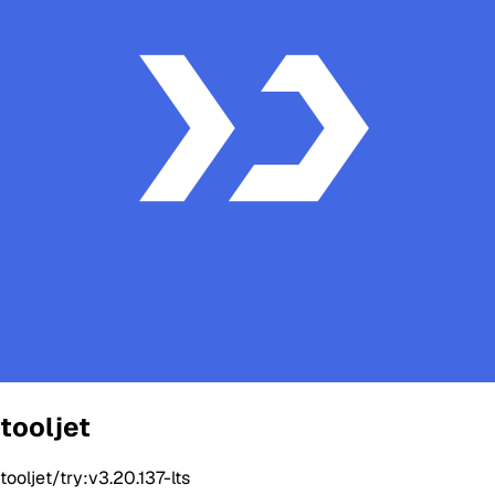
tooljet
tooljet/try:v3.20.137-lts