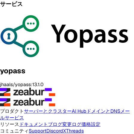
サービス
yopass
jhaals/yopass:13.1.0
プロダクト
サーバーとクラスター
AI Hub
ドメインとDNS
メー
ルサービス
リソース
ドキュメント
ブログ
変更ログ
価格設定
コミュニティ
Support
Discord
X
Threads