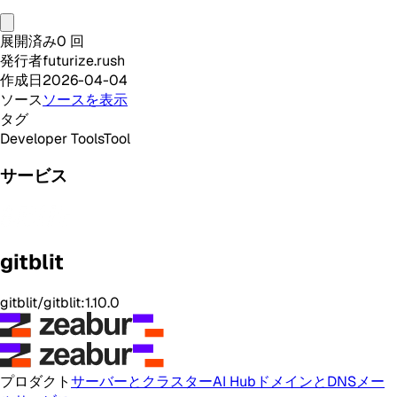
展開済み
0
回
発行者
futurize.rush
作成日
2026-04-04
ソース
ソースを表示
タグ
Developer Tools
Tool
サービス
gitblit
gitblit/gitblit:1.10.0
プロダクト
サーバーとクラスター
AI Hub
ドメインとDNS
メー