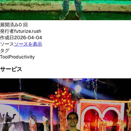
展開済み
0
回
発行者
futurize.rush
作成日
2026-04-04
ソース
ソースを表示
タグ
Tool
Productivity
サービス