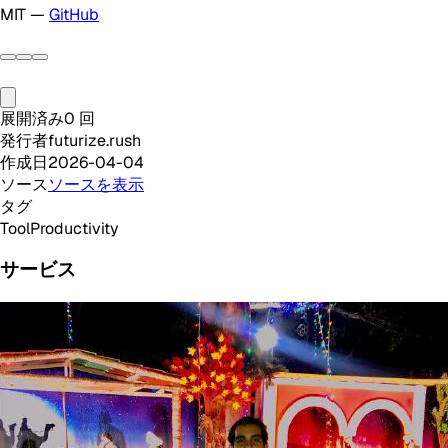
MIT —
GitHub
展開済み
0
回
発行者
futurize.rush
作成日
2026-04-04
ソース
ソースを表示
タグ
Tool
Productivity
サービス