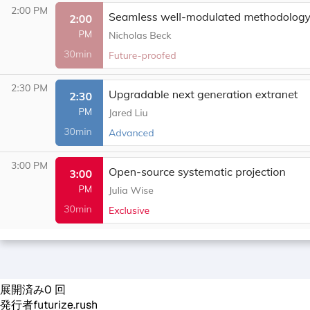
展開済み
0
回
発行者
futurize.rush