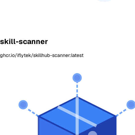
skill-scanner
ghcr.io/iflytek/skillhub-scanner:latest