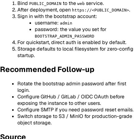
Bind
to the
service.
PUBLIC_DOMAIN
web
After deployment, open
.
https://<PUBLIC_DOMAIN>
Sign in with the bootstrap account:
username:
admin
password: the value you set for
BOOTSTRAP_ADMIN_PASSWORD
For quickstart, direct auth is enabled by default.
Storage defaults to local filesystem for zero-config
startup.
Recommended Follow-up
Rotate the bootstrap admin password after first
login.
Configure GitHub / GitLab / OIDC OAuth before
exposing the instance to other users.
Configure SMTP if you need password reset emails.
Switch storage to S3 / MinIO for production-grade
object storage.
Source