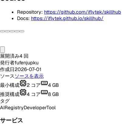
Repository:
https://github.com/iflytek/skillhub
Docs:
https://iflytek.github.io/skillhub/
展開済み
4
回
発行者
fufenjupku
作成日
2026-07-01
ソース
ソースを表示
最小構成
2
コア
4
GB
推奨構成
4
コア
8
GB
タグ
AI
Registry
Developer
Tool
サービス