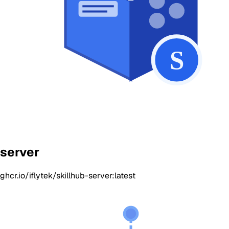
server
ghcr.io/iflytek/skillhub-server:latest