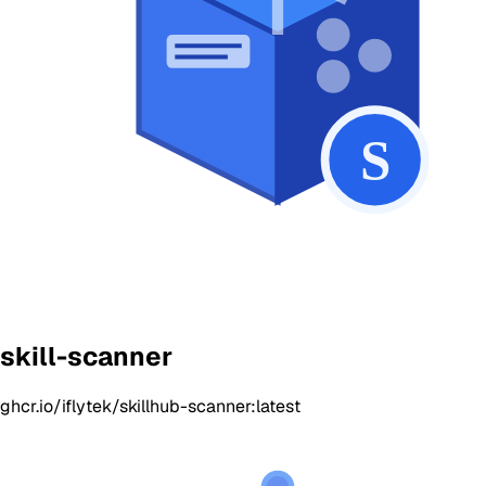
skill-scanner
ghcr.io/iflytek/skillhub-scanner:latest