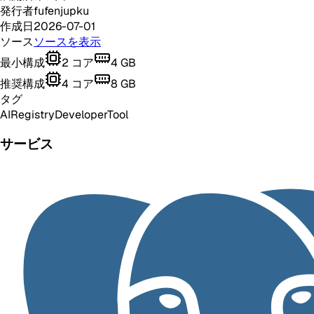
発行者
fufenjupku
作成日
2026-07-01
ソース
ソースを表示
最小構成
2
コア
4
GB
推奨構成
4
コア
8
GB
タグ
AI
Registry
Developer
Tool
サービス