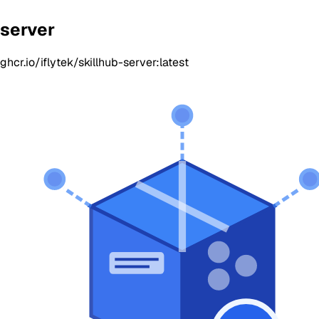
server
ghcr.io/iflytek/skillhub-server:latest