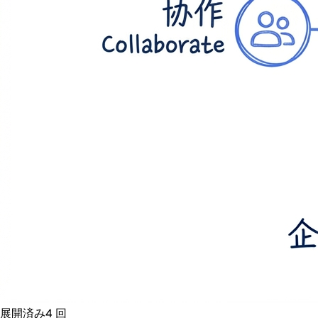
展開済み
4
回