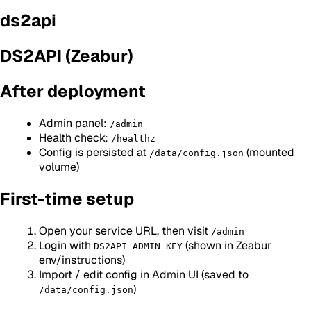
ds2api
DS2API (Zeabur)
After deployment
Admin panel:
/admin
Health check:
/healthz
Config is persisted at
(mounted
/data/config.json
volume)
First-time setup
Open your service URL, then visit
/admin
Login with
(shown in Zeabur
DS2API_ADMIN_KEY
env/instructions)
Import / edit config in Admin UI (saved to
)
/data/config.json