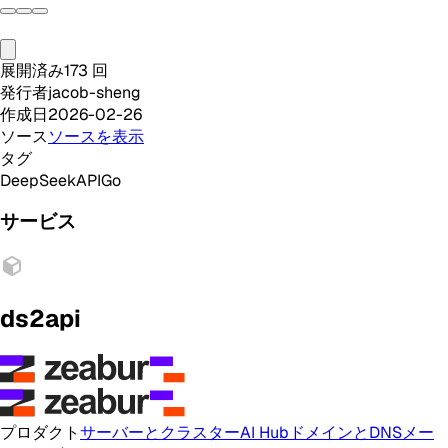
展開済み
173
回
発行者
jacob-sheng
作成日
2026-02-26
ソース
ソースを表示
タグ
DeepSeek
API
Go
サービス
ds2api
プロダクト
サーバーとクラスター
AI Hub
ドメインとDNS
メー