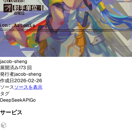
jacob-sheng
展開済み
173
回
発行者
jacob-sheng
作成日
2026-02-26
ソース
ソースを表示
タグ
DeepSeek
API
Go
サービス