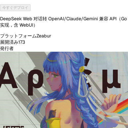
今すぐデプロイ
DeepSeek Web 对话转 OpenAI/Claude/Gemini 兼容 API（Go
实现，含 WebUI）
プラットフォーム
Zeabur
展開済み
173
発行者