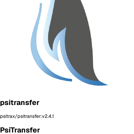
psitransfer
psitrax/psitransfer:v2.4.1
PsiTransfer