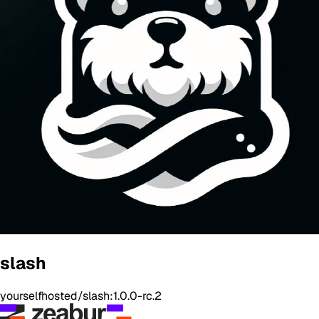
slash
yourselfhosted/slash:1.0.0-rc.2