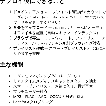
デプロイ後にできること
ドメインにアクセス
— デフォルト管理者アカウントで
ログイン：
/
（すぐにパス
admin@koel.dev
KoelIsCool
ワードを変更してください）
音楽をアップロード
—
ボリュームにオーディ
/music
オファイルを配置（自動スキャン・インデックス）
ブラウザで再生
— アルバムアート、プレイリスト、ア
ーティスト/アルバム/ジャンル別ブラウジング対応
プレイリスト作成
— スマートプレイリストとお気に入
りで音楽を整理
主な機能
モダンなレスポンシブ Web UI（Vue.js）
リアルタイムメディアスキャンとメタデータ抽出
スマートプレイリスト、お気に入り、最近再生
マルチユーザー対応
MP3、FLAC、AAC、OGG等の形式に対応
Last.fmスクロブリング