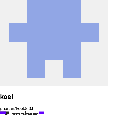
koel
phanan/koel:8.3.1