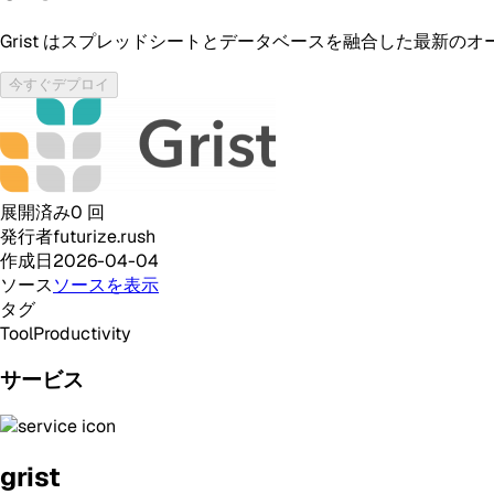
Grist はスプレッドシートとデータベースを融合した最新
今すぐデプロイ
展開済み
0
回
発行者
futurize.rush
作成日
2026-04-04
ソース
ソースを表示
タグ
Tool
Productivity
サービス
grist