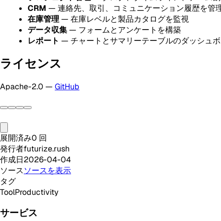
CRM
— 連絡先、取引、コミュニケーション履歴を管
在庫管理
— 在庫レベルと製品カタログを監視
データ収集
— フォームとアンケートを構築
レポート
— チャートとサマリーテーブルのダッシュ
ライセンス
Apache-2.0 —
GitHub
展開済み
0
回
発行者
futurize.rush
作成日
2026-04-04
ソース
ソースを表示
タグ
Tool
Productivity
サービス