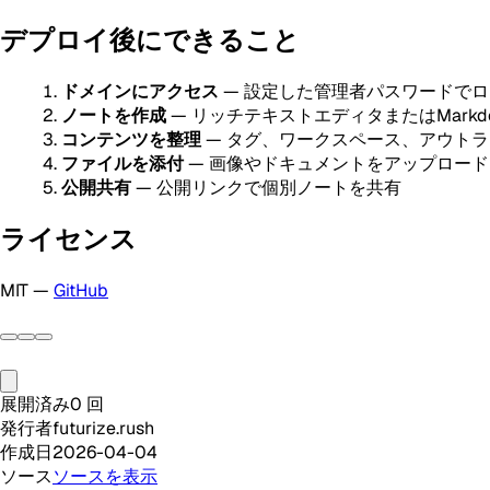
デプロイ後にできること
ドメインにアクセス
— 設定した管理者パスワードで
ノートを作成
— リッチテキストエディタまたはMarkd
コンテンツを整理
— タグ、ワークスペース、アウト
ファイルを添付
— 画像やドキュメントをアップロード
公開共有
— 公開リンクで個別ノートを共有
ライセンス
MIT —
GitHub
展開済み
0
回
発行者
futurize.rush
作成日
2026-04-04
ソース
ソースを表示