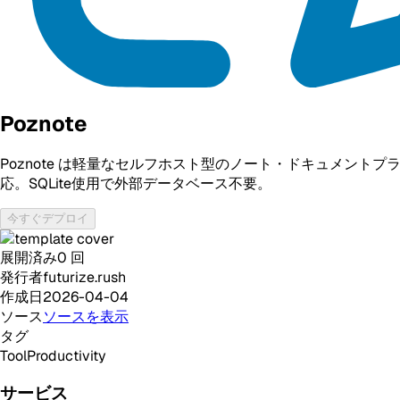
Poznote
Poznote は軽量なセルフホスト型のノート・ドキュメント
応。SQLite使用で外部データベース不要。
今すぐデプロイ
展開済み
0
回
発行者
futurize.rush
作成日
2026-04-04
ソース
ソースを表示
タグ
Tool
Productivity
サービス