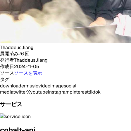
ThaddeusJiang
展開済み
76
回
発行者
ThaddeusJiang
作成日
2024-11-05
ソース
ソースを表示
タグ
downloader
music
video
image
social-
media
twitter
X
youtube
instagram
pinterest
tiktok
サービス
cobalt-api