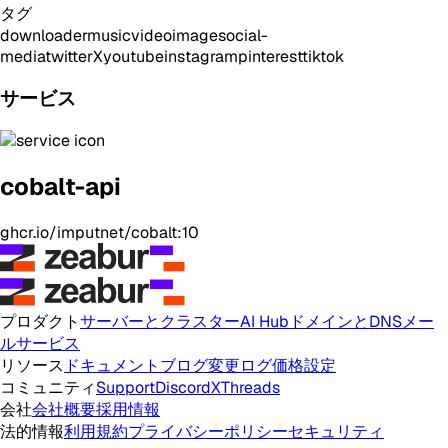
タグ
downloader
music
video
image
social-
media
twitter
X
youtube
instagram
pinterest
tiktok
サービス
cobalt-api
ghcr.io/imputnet/cobalt:10
プロダクト
サーバーとクラスター
AI Hub
ドメインとDNS
メー
ルサービス
リソース
ドキュメント
ブログ
変更ログ
価格設定
コミュニティ
Support
Discord
X
Threads
会社
会社概要
採用情報
法的情報
利用規約
プライバシーポリシー
セキュリティ