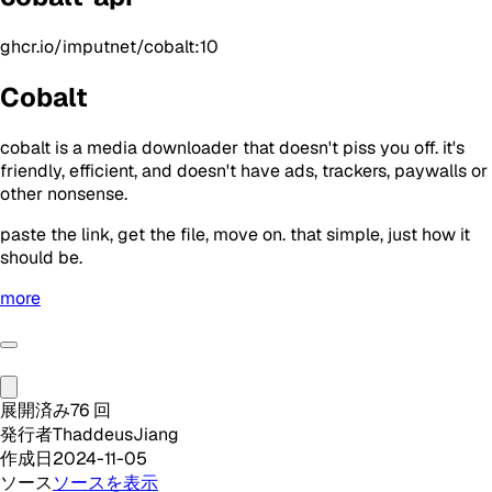
ghcr.io/imputnet/cobalt:10
Cobalt
cobalt is a media downloader that doesn't piss you off. it's
friendly, efficient, and doesn't have ads, trackers, paywalls or
other nonsense.
paste the link, get the file, move on. that simple, just how it
should be.
more
展開済み
76
回
発行者
ThaddeusJiang
作成日
2024-11-05
ソース
ソースを表示