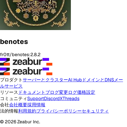
benotes
fr0tt/benotes:2.8.2
プロダクト
サーバーとクラスター
AI Hub
ドメインとDNS
メー
ルサービス
リソース
ドキュメント
ブログ
変更ログ
価格設定
コミュニティ
Support
Discord
X
Threads
会社
会社概要
採用情報
法的情報
利用規約
プライバシーポリシー
セキュリティ
© 2026 Zeabur Inc.