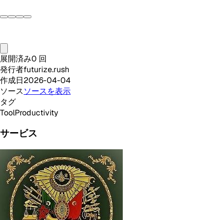
展開済み
0
回
発行者
futurize.rush
作成日
2026-04-04
ソース
ソースを表示
タグ
Tool
Productivity
サービス