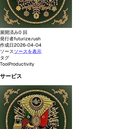
展開済み
0
回
発行者
futurize.rush
作成日
2026-04-04
ソース
ソースを表示
タグ
Tool
Productivity
サービス