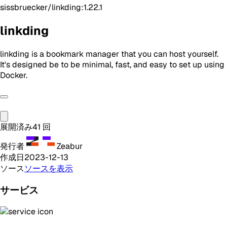
sissbruecker/linkding:1.22.1
linkding
linkding is a bookmark manager that you can host yourself.
It's designed be to be minimal, fast, and easy to set up using
Docker.
展開済み
41
回
発行者
Zeabur
作成日
2023-12-13
ソース
ソースを表示
サービス